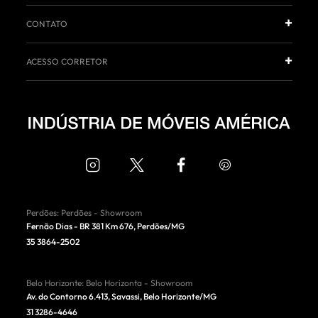
CONTATO
ACESSO CORRETOR
Perdões
:
Perdões - Showroom
Fernão Dias - BR 381 Km 676
,
Perdões
/
MG
35 3864-2502
Belo Horizonte
:
Belo Horizonta - Showroom
Av. do Contorno 6.413, Savassi
,
Belo Horizonte
/
MG
31 3286-4646