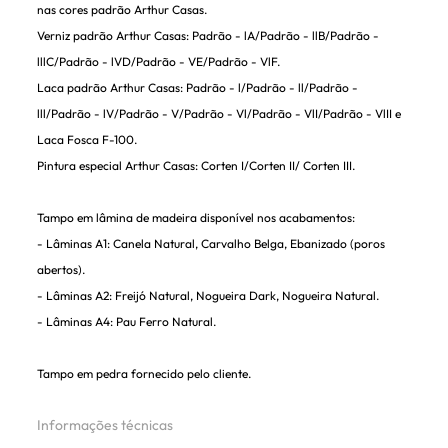
nas cores padrão Arthur Casas.
Verniz padrão Arthur Casas: Padrão - lA/Padrão - llB/Padrão -
lllC/Padrão - lVD/Padrão - VE/Padrão - VlF.
Laca padrão Arthur Casas: Padrão - l/Padrão - ll/Padrão -
lll/Padrão - lV/Padrão - V/Padrão - Vl/Padrão - VlI/Padrão - VlII e
Laca Fosca F-100.
Pintura especial Arthur Casas: Corten I/Corten II/ Corten III.
Tampo em lâmina de madeira disponível nos acabamentos:
- Lâminas A1: Canela Natural, Carvalho Belga, Ebanizado (poros
abertos).
- Lâminas A2: Freijó Natural, Nogueira Dark, Nogueira Natural.
- Lâminas A4: Pau Ferro Natural.
Tampo em pedra fornecido pelo cliente.
Informações técnicas