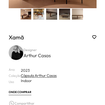
Xamã
Designer
Arthur Casas
Ano
2023
Cápsula Arthur Casas
Coleção
Indoor
Uso
ONDE COMPRAR
Compartilhar