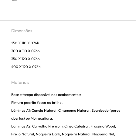
Dimensões
250 X 110 X 076h
300 X 110 X 076h
350 X 120 X 076h
400 X 120 X 076h
Materiais
Base e tampo disponível nos acabamentos:
Pintura padrão fosca ou brilho.
Lâminas A1: Canela Natural, Cinamomo Natural, Ebanizado (poros
abertos) ou Muiracatiara.
Lâminas A2: Carvalho Premium, Cinza Catedral, Frassino Wood,
Freijó Natural, Nogueira Dark, Nogueira Natural, Nogueira Nut,