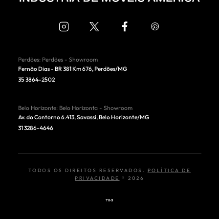
Perdões
:
Perdões - Showroom
Fernão Dias - BR 381 Km 676
,
Perdões
/
MG
35 3864-2502
Belo Horizonte
:
Belo Horizonta - Showroom
Av. do Contorno 6.413, Savassi
,
Belo Horizonte
/
MG
31 3286-4646
TODOS OS DIREITOS RESERVADOS.
POLÍTICA DE
PRIVACIDADE
®
2026
TIKI