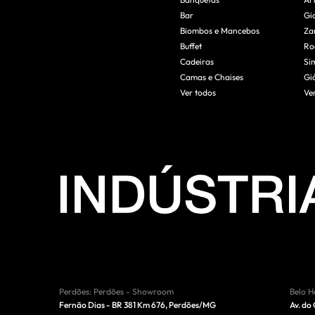
Banquetas
Ar
Bar
Gi
Biombos e Mancebos
Za
Buffet
Ro
Cadeiras
Si
Camas e Chaises
Gi
Ver todos
Ve
Perdões
:
Perdões - Showroom
Belo H
Fernão Dias - BR 381 Km 676
,
Perdões
/
MG
Av. do