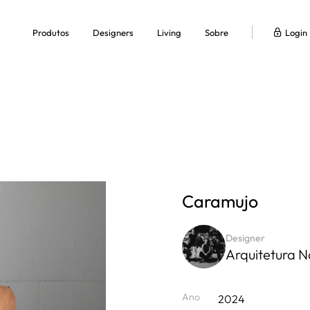
Produtos
Designers
Living
Sobre
Login
Quem somos
Onde comprar
Press
Fale Conosco
ar
Biombos e Mancebos
Buffet
Cadeiras
Camas e Chaises
Escri
Trabalhe Conosco
Caramujo
Designer
Mesas Auxiliares
Mesas de Centro
Mesas de Jantar
Poltronas
Sofás
Arquitetura N
Ano
2024