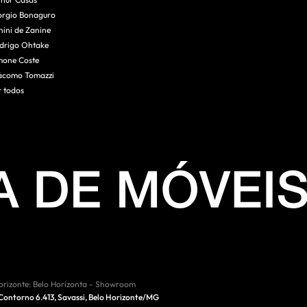
thur Casas
orgio Bonaguro
nini de Zanine
drigo Ohtake
mone Coste
ácomo Tomazzi
r todos
orizonte
:
Belo Horizonta - Showroom
 Contorno 6.413, Savassi
,
Belo Horizonte
/
MG