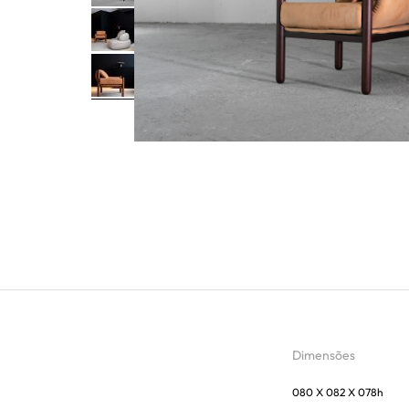
Dimensões
080 X 082 X 078h