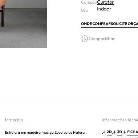
Curator
Coleção
Indoor
Uso
ONDE COMPRAR
SOLICITE OR
Compartilhar
Materiais
Informações técni
2D
3D
FICHA
Estrutura em madeira maciça Eucalyptus Natural,