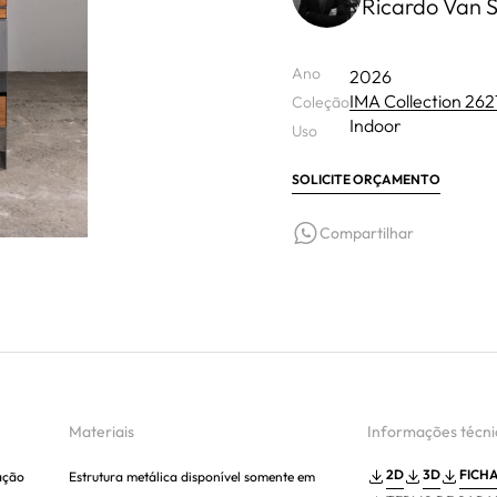
Ricardo Van 
Ano
2026
IMA Collection 262
Coleção
Indoor
Uso
SOLICITE ORÇAMENTO
Compartilhar
Materiais
Informações técni
2D
3D
FICH
ação
Estrutura metálica disponível somente em