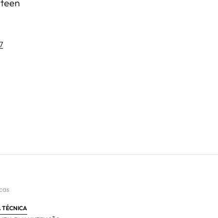
Steen
7
cas
A TÉCNICA