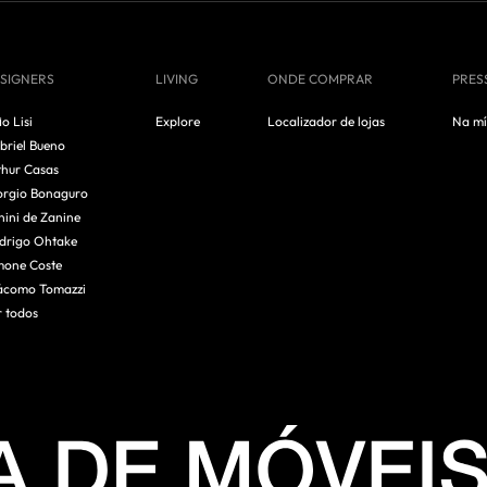
SIGNERS
LIVING
ONDE COMPRAR
PRES
io Lisi
Explore
Localizador de lojas
Na mí
briel Bueno
thur Casas
orgio Bonaguro
nini de Zanine
drigo Ohtake
mone Coste
ácomo Tomazzi
r todos