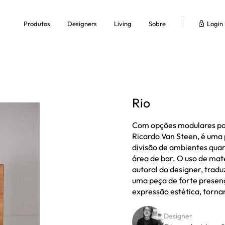
Produtos
Designers
Living
Sobre
Login
Quem somos
Onde comprar
Press
Rio
Fale Conosco
ar
Biombos e Mancebos
Buffet
Cadeiras
Camas e Chaises
Escri
Trabalhe Conosco
Com opções modulares para
Ricardo Van Steen, é uma 
divisão de ambientes qua
área de bar. O uso de ma
autoral do designer, tradu
Mesas Auxiliares
Mesas de Centro
Mesas de Jantar
Poltronas
Sofás
uma peça de forte presença
expressão estética, torn
Designer