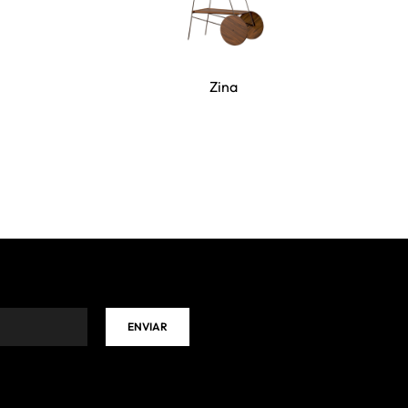
Zina
ENVIAR