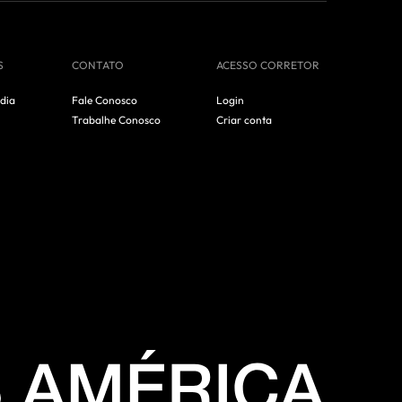
S
CONTATO
ACESSO CORRETOR
dia
Fale Conosco
Login
Trabalhe Conosco
Criar conta