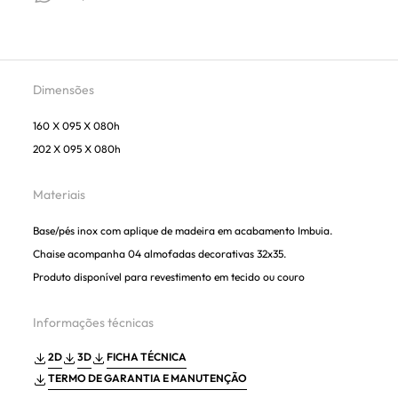
Dimensões
160 X 095 X 080h
202 X 095 X 080h
Materiais
Base/pés inox com aplique de madeira em acabamento Imbuia.
Chaise acompanha 04 almofadas decorativas 32x35.
Produto disponível para revestimento em tecido ou couro
Informações técnicas
2D
3D
FICHA TÉCNICA
TERMO DE GARANTIA E MANUTENÇÃO