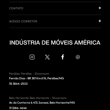
CONTATO
ACESSO CORRETOR
Perdões
:
Perdões - Showroom
Fernão Dias - BR 381 Km 676
,
Perdões
/
MG
35 3864-2502
Belo Horizonte
:
Belo Horizonta - Showroom
Av. do Contorno 6.413, Savassi
,
Belo Horizonte
/
MG
31 3286-4646